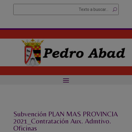
Skip
Buscar
Searc
to
for...
content
Subvención PLAN MAS PROVINCIA
2021_Contratación Aux. Admtivo.
Oficinas