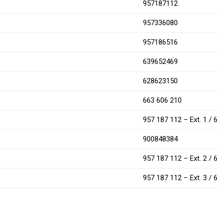
957187112
957336080
957186516
639652469
628623150
663 606 210
957 187 112 – Ext. 1 /
900848384
957 187 112 – Ext. 2 /
957 187 112 – Ext. 3 /