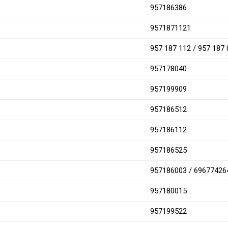
957186386
9571871121
957 187 112 / 957 187
957178040
957199909
957186512
957186112
957186525
957186003 / 69677426
957180015
957199522