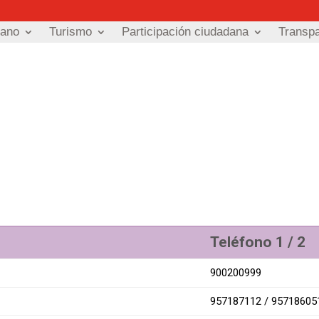
dano
Turismo
Participación ciudadana
Transp
Teléfono 1 / 2
900200999
957187112 / 95718605