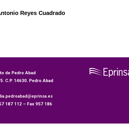
 Antonio Reyes Cuadrado
to de Pedro Abad
75. C.P. 14630. Pedro Abad
dia.pedroabad@eprinsa.es
57 187 112 – Fax 957 186