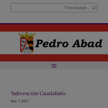
Skip
Buscar
Searc
to
for...
content
Subvención Guadalinfo
Mar 7, 2021