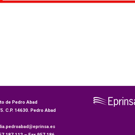
to de Pedro Abad
75. C.P. 14630. Pedro Abad
dia.pedroabad@eprinsa.es
57 187 112 – Fax 957 186