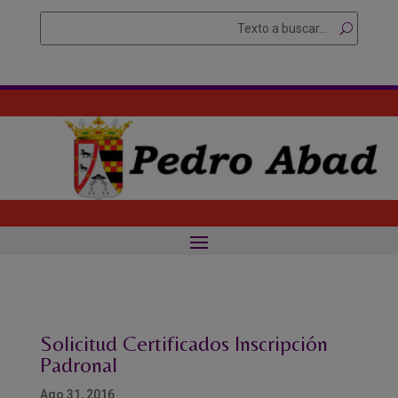
Skip
Buscar
Searc
to
for...
content
Solicitud Certificados Inscripción
Padronal
Ago 31, 2016