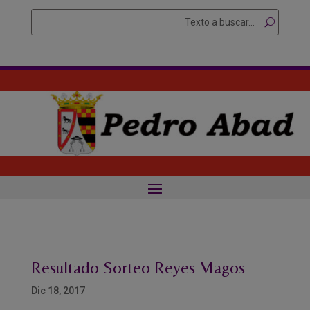
Skip
Buscar
Searc
to
for...
content
Resultado Sorteo Reyes Magos
Dic 18, 2017