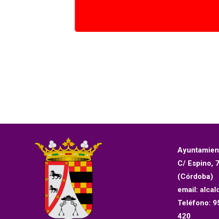
Ayuntamien
C/ Espino, 
(Córdoba)
email:
alcal
Teléfono: 9
420