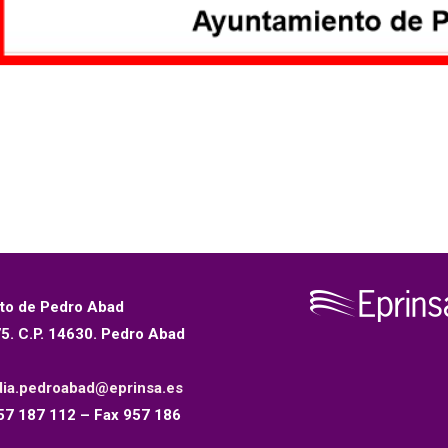
to de Pedro Abad
75. C.P. 14630. Pedro Abad
dia.pedroabad@eprinsa.es
57 187 112 – Fax 957 186