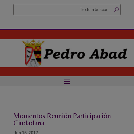
Skip
Buscar
Searc
to
for...
content
Momentos Reunión Participación
Ciudadana
Jun 15, 2017