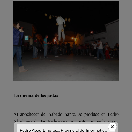
La quema de los judas
Al anochecer del Sábado Santo, se produce en Pedro
Abad una de las tradiciones que solo los pueblos con
una gran historia saben conservar: la quema de los judas.
Pedro Abad Empresa Provincial de Informática