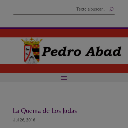
Skip
Buscar
Searc
to
for...
content
La Quema de Los Judas
Jul 26, 2016