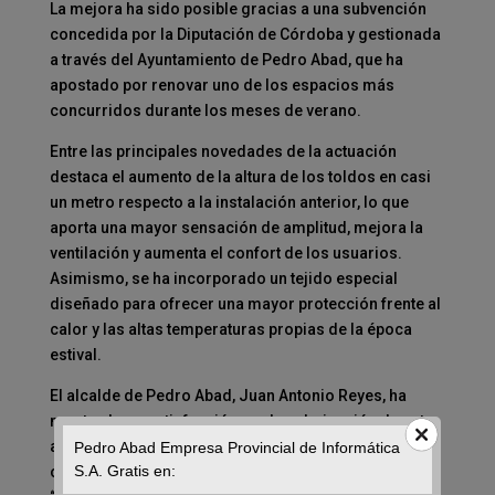
La mejora ha sido posible gracias a una subvención
concedida por la Diputación de Córdoba y gestionada
a través del Ayuntamiento de Pedro Abad, que ha
apostado por renovar uno de los espacios más
concurridos durante los meses de verano.
Entre las principales novedades de la actuación
destaca el aumento de la altura de los toldos en casi
un metro respecto a la instalación anterior, lo que
aporta una mayor sensación de amplitud, mejora la
ventilación y aumenta el confort de los usuarios.
Asimismo, se ha incorporado un tejido especial
diseñado para ofrecer una mayor protección frente al
calor y las altas temperaturas propias de la época
estival.
El alcalde de Pedro Abad, Juan Antonio Reyes, ha
mostrado su satisfacción por la culminación de esta
actuación y ha subrayado el compromiso municipal
Pedro Abad Empresa Provincial de Informática
S.A. Gratis en:
con la mejora continua de los espacios públicos.