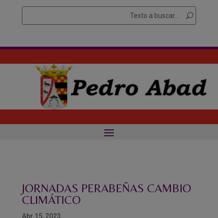
Skip
Buscar
Searc
to
for...
content
JORNADAS PERABEÑAS CAMBIO
CLIMÁTICO
Abr 15, 2023