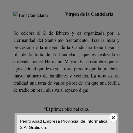
Virgen de la Candelaria
Se celebra el 2 de febrero y es organizada por la
Hermandad del Santísimo Sacramento. Tras la misa y
procesión de la imagen de la Candelaria tiene lugar la
rifa de la torta de la Candelaria, que es realizada o
costeada por el Hermano Mayor. Es costumbre que el
agraciado al que le toca la torta procure que la pruebe el
mayor número de familiares y vecinos. La torta es, en
realidad una tarta de varios pisos; de ahí que una letrilla
de tradición oral, alusiva al reparto diga:
“El primer piso pal cura,
el segundo pa el alcalde,
Pedro Abad Empresa Provincial de Informática
el tercero pa las monjas
S.A. Gratis en:
y el cuarto pa la calle.”