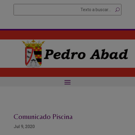
Skip
Buscar
Searc
to
for...
content
Comunicado Piscina
Jul 9, 2020