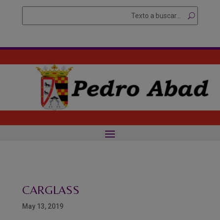
Skip
Buscar
Searc
to
for...
content
CARGLASS
May 13, 2019