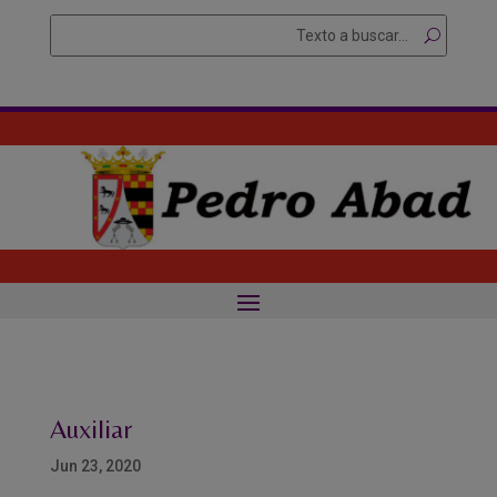
Skip
Buscar
Searc
to
for...
content
Auxiliar
Jun 23, 2020