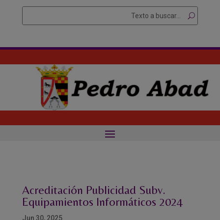
Skip
Buscar
Searc
to
for...
content
Acreditación Publicidad Subv.
Equipamientos Informáticos 2024
Jun 30, 2025